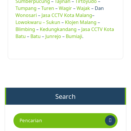
Sumberpucung
–
Tajinan
–
Tirtoyudo
–
Tumpang
–
Turen
–
Wagir
–
Wajak
– Dan
Wonosari
–
Jasa CCTV Kota Malang
–
Lowokwaru –
Sukun
–
Klojen Malang
–
Blimbing
–
Kedungkandang
–
Jasa CCTV Kota
Batu
–
Batu
–
Junrejo
–
Bumiaji
.
Search