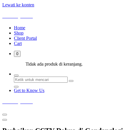
Lewati ke konten
Deka Sejahtera
Home
Shop
Client Portal
Cart
0
Tidak ada produk di keranjang.
Get to Know Us
Deka Sejahtera