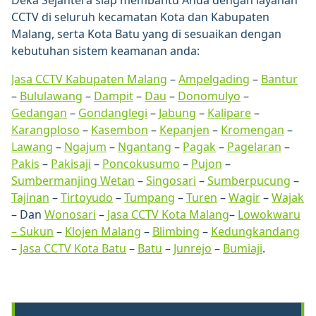
Deka Sejahtera siap membantu Anda dengan layanan
CCTV di seluruh kecamatan Kota dan Kabupaten
Malang, serta Kota Batu yang di sesuaikan dengan
kebutuhan sistem keamanan anda:
Jasa CCTV Kabupaten Malang
–
Ampelgading
–
Bantur
–
Bululawang
–
Dampit
–
Dau
–
Donomulyo
–
Gedangan
–
Gondanglegi
–
Jabung
–
Kalipare
–
Karangploso
–
Kasembon
–
Kepanjen
–
Kromengan
–
Lawang
–
Ngajum
–
Ngantang
–
Pagak
–
Pagelaran
–
Pakis
–
Pakisaji
–
Poncokusumo
–
Pujon
–
Sumbermanjing Wetan
–
Singosari
–
Sumberpucung
–
Tajinan
–
Tirtoyudo
–
Tumpang
–
Turen
–
Wagir
–
Wajak
– Dan
Wonosari
–
Jasa CCTV Kota Malang
–
Lowokwaru
–
Sukun
–
Klojen Malang
–
Blimbing
–
Kedungkandang
–
Jasa CCTV Kota Batu
–
Batu
–
Junrejo
–
Bumiaji
.