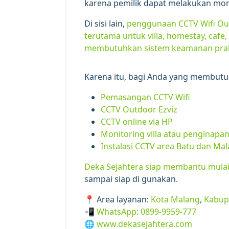
karena pemilik dapat melakukan moni
Di sisi lain,
penggunaan CCTV Wifi Out
terutama untuk villa, homestay, cafe
membutuhkan sistem keamanan prak
Karena itu, bagi Anda yang membutu
Pemasangan CCTV Wifi
CCTV Outdoor Ezviz
CCTV online via HP
Monitoring villa atau penginapa
Instalasi CCTV area Batu dan Ma
Deka Sejahtera siap membantu mulai 
sampai siap di gunakan.
📍 Area layanan:
Kota Malang
,
Kabup
📲
WhatsApp: 0899-9959-777
🌐
www.dekasejahtera.com