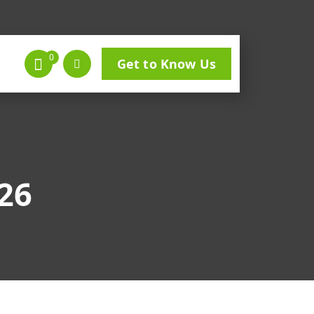
0
Get to Know Us
26