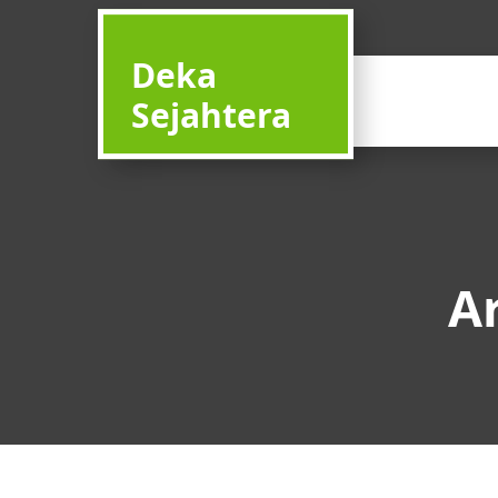
Deka
Sejahtera
A