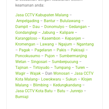
keamanan anda:
Jasa CCTV Kabupaten Malang
–
Ampelgading
–
Bantur
–
Bululawang
–
Dampit
–
Dau
–
Donomulyo
–
Gedangan
–
Gondanglegi
–
Jabung
–
Kalipare
–
Karangploso
–
Kasembon
–
Kepanjen
–
Kromengan
–
Lawang
–
Ngajum
–
Ngantang
–
Pagak
–
Pagelaran
–
Pakis
–
Pakisaji
–
Poncokusumo
–
Pujon
–
Sumbermanjing
Wetan
–
Singosari
–
Sumberpucung
–
Tajinan
–
Tirtoyudo
–
Tumpang
–
Turen
–
Wagir
–
Wajak
– Dan
Wonosari
–
Jasa CCTV
Kota Malang
–
Lowokwaru –
Sukun
–
Klojen
Malang
–
Blimbing
–
Kedungkandang
–
Jasa CCTV Kota Batu
–
Batu
–
Junrejo
–
Bumiaji