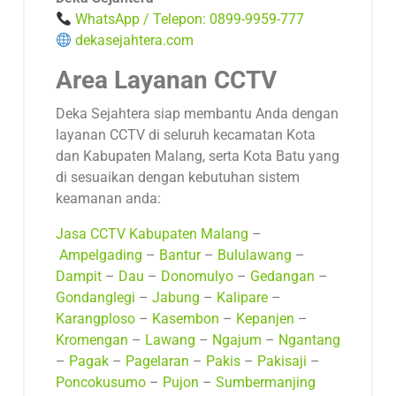
WhatsApp / Telepon: 0899-9959-777
dekasejahtera.com
Area Layanan CCTV
Deka Sejahtera siap membantu Anda dengan
layanan CCTV di seluruh kecamatan Kota
dan Kabupaten Malang, serta Kota Batu yang
di sesuaikan dengan kebutuhan sistem
keamanan anda:
Jasa CCTV Kabupaten Malang
–
Ampelgading
–
Bantur
–
Bululawang
–
Dampit
–
Dau
–
Donomulyo
–
Gedangan
–
Gondanglegi
–
Jabung
–
Kalipare
–
Karangploso
–
Kasembon
–
Kepanjen
–
Kromengan
–
Lawang
–
Ngajum
–
Ngantang
–
Pagak
–
Pagelaran
–
Pakis
–
Pakisaji
–
Poncokusumo
–
Pujon
–
Sumbermanjing