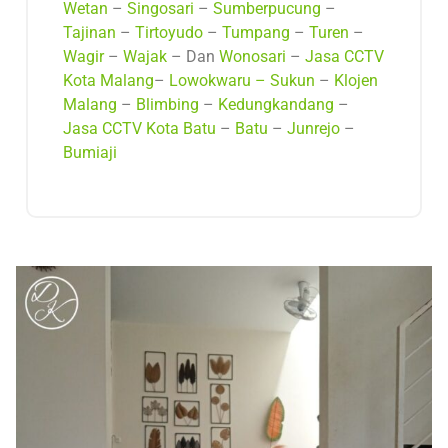
Wetan
–
Singosari
–
Sumberpucung
–
Tajinan
–
Tirtoyudo
–
Tumpang
–
Turen
–
Wagir
–
Wajak
– Dan
Wonosari
–
Jasa CCTV
Kota Malang
–
Lowokwaru –
Sukun
–
Klojen
Malang
–
Blimbing
–
Kedungkandang
–
Jasa CCTV Kota Batu
–
Batu
–
Junrejo
–
Bumiaji