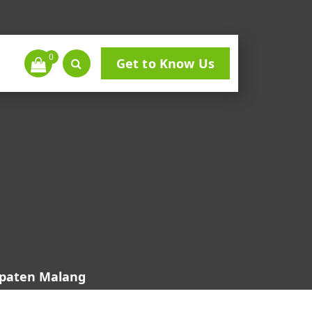
0
Get to Know Us
upaten Malang