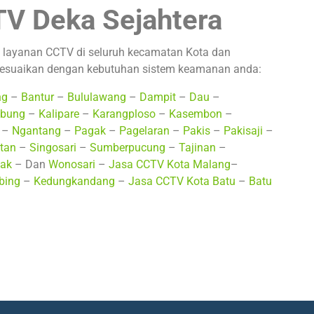
V Deka Sejahtera
 layanan CCTV di seluruh kecamatan Kota dan
 sesuaikan dengan kebutuhan sistem keamanan anda:
ng
–
Bantur
–
Bululawang
–
Dampit
–
Dau
–
bung
–
Kalipare
–
Karangploso
–
Kasembon
–
–
Ngantang
–
Pagak
–
Pagelaran
–
Pakis
–
Pakisaji
–
tan
–
Singosari
–
Sumberpucung
–
Tajinan
–
ak
– Dan
Wonosari
–
Jasa CCTV Kota Malang
–
bing
–
Kedungkandang
–
Jasa CCTV Kota Batu
–
Batu