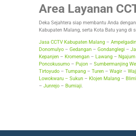
Area Layanan CCT
Deka Sejahtera siap membantu Anda dengan
Kabupaten Malang, serta Kota Batu yang di
Jasa CCTV Kabupaten Malang
–
Ampelgadi
Donomulyo
–
Gedangan
–
Gondanglegi
–
Ja
Kepanjen
–
Kromengan
–
Lawang
–
Ngajum
Poncokusumo
–
Pujon
–
Sumbermanjing We
Tirtoyudo
–
Tumpang
–
Turen
–
Wagir
–
Waj
Lowokwaru –
Sukun
–
Klojen Malang
–
Blim
–
Junrejo
–
Bumiaji
.