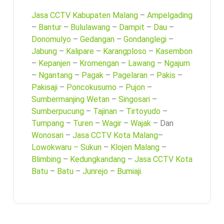
Jasa CCTV Kabupaten Malang
–
Ampelgading
–
Bantur
–
Bululawang
–
Dampit
–
Dau
–
Donomulyo
–
Gedangan
–
Gondanglegi
–
Jabung
–
Kalipare
–
Karangploso
–
Kasembon
–
Kepanjen
–
Kromengan
–
Lawang
–
Ngajum
–
Ngantang
–
Pagak
–
Pagelaran
–
Pakis
–
Pakisaji
–
Poncokusumo
–
Pujon
–
Sumbermanjing Wetan
–
Singosari
–
Sumberpucung
–
Tajinan
–
Tirtoyudo
–
Tumpang
–
Turen
–
Wagir
–
Wajak
– Dan
Wonosari
–
Jasa CCTV Kota Malang
–
Lowokwaru –
Sukun
–
Klojen Malang
–
Blimbing
–
Kedungkandang
–
Jasa CCTV Kota
Batu
–
Batu
–
Junrejo
–
Bumiaji
.
20
FEB 2026