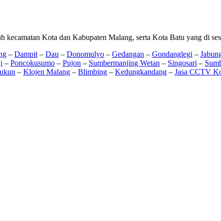
h kecamatan Kota dan Kabupaten Malang, serta Kota Batu yang di se
ng
–
Dampit
–
Dau
–
Donomulyo
–
Gedangan
–
Gondanglegi
–
Jabun
i
–
Poncokusumo
–
Pujon
–
Sumbermanjing Wetan
–
Singosari
–
Sumb
ukun
–
Klojen Malang
–
Blimbing
–
Kedungkandang
–
Jasa CCTV Ko