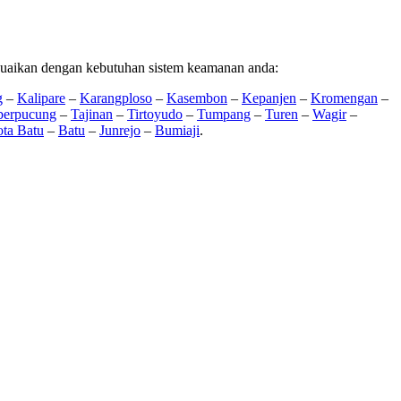
suaikan dengan kebutuhan sistem keamanan anda:
g
–
Kalipare
–
Karangploso
–
Kasembon
–
Kepanjen
–
Kromengan
–
erpucung
–
Tajinan
–
Tirtoyudo
–
Tumpang
–
Turen
–
Wagir
–
ta Batu
–
Batu
–
Junrejo
–
Bumiaji
.