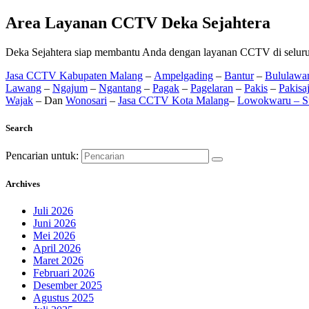
Area Layanan CCTV Deka Sejahtera
Deka Sejahtera siap membantu Anda dengan layanan CCTV di seluru
Jasa CCTV Kabupaten Malang
–
Ampelgading
–
Bantur
–
Bululawa
Lawang
–
Ngajum
–
Ngantang
–
Pagak
–
Pagelaran
–
Pakis
–
Pakisaj
Wajak
– Dan
Wonosari
–
Jasa CCTV Kota Malang
–
Lowokwaru –
S
Search
Pencarian untuk:
Archives
Juli 2026
Juni 2026
Mei 2026
April 2026
Maret 2026
Februari 2026
Desember 2025
Agustus 2025