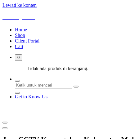
Lewati ke konten
Deka Sejahtera
Home
Shop
Client Portal
Cart
0
Tidak ada produk di keranjang.
Get to Know Us
Deka Sejahtera