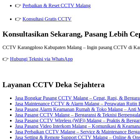
👉
Perbaikan & Reset CCTV Malang
👉
Konsultasi Gratis CCTV
Konsultasikan Sekarang, Pasang Lebih Ce
CCTV Karangploso Kabupaten Malang – Ingin pasang CCTV di Karangp
👉
Hubungi Teknisi via WhatsApp
Layanan CCTV Deka Sejahtera
Jasa Bongkar Pasang CCTV Malang – Cepat, Rapi, & Bergara
Jasa Maintenance CCTV & Alarm Malang – Perawatan Rutin 
Jasa Pasang Alarm Keamanan Rumah & Toko Malang – Anti M
Jasa Pasang CCTV Malang – Bergaransi & Teknisi Berpengal
Jasa Pasang CCTV Wireless (WiFi) Malang – Praktis & Bergar
Jasa Pasang Video Interkom Malang – Komunikasi & Keaman
Jasa Perbaikan CCTV Malang – Service & Maintenance Berga
Jasa Setting & Remote Support CCTV Malang – Online & Ons