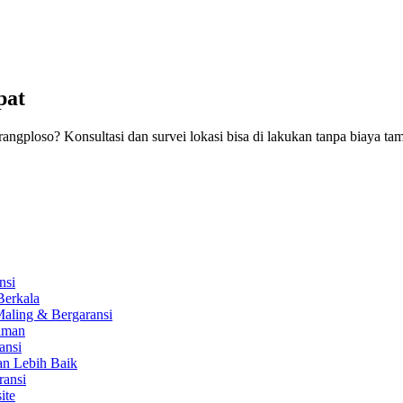
pat
loso? Konsultasi dan survei lokasi bisa di lakukan tanpa biaya ta
nsi
Berkala
aling & Bergaransi
aman
ansi
an Lebih Baik
ransi
ite