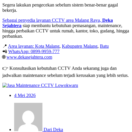
Segera lakukan pengecekan sebelum sistem benar-benar gagal
bekerja.
Sebagai penyedia layanan CCTV area Malang Raya,
Deka
Sejahtera
siap membantu kebutuhan pemasangan, maintenance,
hingga perbaikan CCTV untuk rumah, kantor, toko, gudang, hingga
perbankan.
📍
Area layanan: Kota Malang
,
Kabupaten Malang
,
Batu
📲
WhatsApp: 0899-9959-777
🌐
www.dekasejahtera.com
👉 Konsultasikan kebutuhan CCTV Anda sekarang juga dan
jadwalkan maintenance sebelum terjadi kerusakan yang lebih serius.
4
Mei 2026
Dari Deka