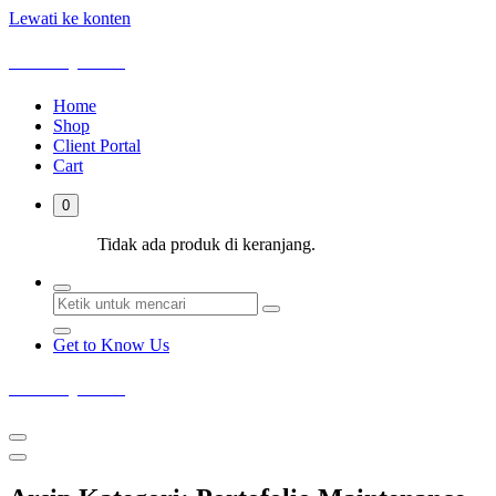
Lewati ke konten
Deka Sejahtera
Home
Shop
Client Portal
Cart
0
Tidak ada produk di keranjang.
Get to Know Us
Deka Sejahtera