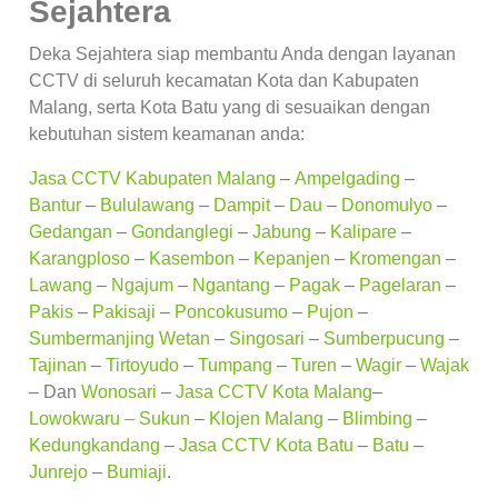
Sejahtera
Deka Sejahtera siap membantu Anda dengan layanan
CCTV di seluruh kecamatan Kota dan Kabupaten
Malang, serta Kota Batu yang di sesuaikan dengan
kebutuhan sistem keamanan anda:
Jasa CCTV Kabupaten Malang
–
Ampelgading
–
Bantur
–
Bululawang
–
Dampit
–
Dau
–
Donomulyo
–
Gedangan
–
Gondanglegi
–
Jabung
–
Kalipare
–
Karangploso
–
Kasembon
–
Kepanjen
–
Kromengan
–
Lawang
–
Ngajum
–
Ngantang
–
Pagak
–
Pagelaran
–
Pakis
–
Pakisaji
–
Poncokusumo
–
Pujon
–
Sumbermanjing Wetan
–
Singosari
–
Sumberpucung
–
Tajinan
–
Tirtoyudo
–
Tumpang
–
Turen
–
Wagir
–
Wajak
– Dan
Wonosari
–
Jasa CCTV Kota Malang
–
Lowokwaru –
Sukun
–
Klojen Malang
–
Blimbing
–
Kedungkandang
–
Jasa CCTV Kota Batu
–
Batu
–
Junrejo
–
Bumiaji
.