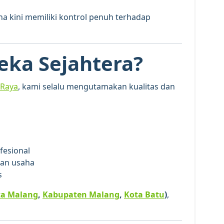
ha kini memiliki kontrol penuh terhadap
eka Sejahtera?
 Raya
, kami selalu mengutamakan kualitas dan
ofesional
han usaha
s
ta Malang
,
Kabupaten Malang
,
Kota Batu
)
,