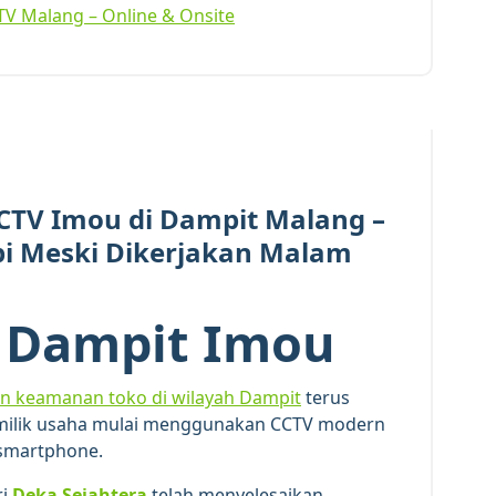
TV Malang – Online & Onsite
19
MAR 2026
CTV Imou di Dampit Malang –
i Meski Dikerjakan Malam
 Dampit Imou
n keamanan toko di wilayah
Dampit
terus
emilik usaha mulai menggunakan CCTV modern
 smartphone.
ri
Deka Sejahtera
telah menyelesaikan