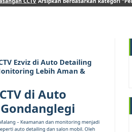
masangan CCTV
Arsipkan berdasarkan kategori "P
29
MAR 2026
TV Ezviz di Auto Detailing
onitoring Lebih Aman &
TV di Auto
a
Gondanglegi
Malang – Keamanan dan monitoring menjadi
perti auto detailing dan salon mobil. Oleh