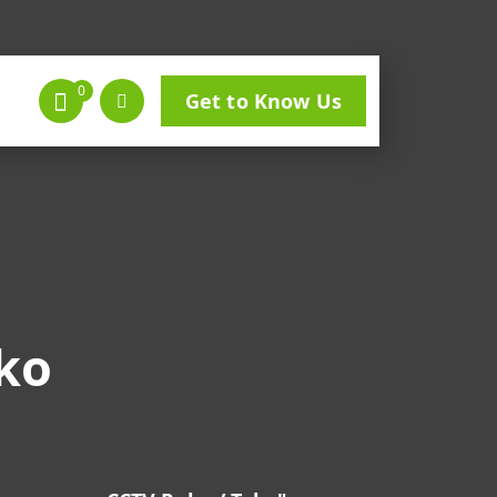
0
Get to Know Us
ko