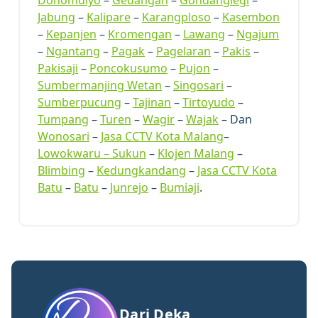
Donomulyo
–
Gedangan
–
Gondanglegi
–
Jabung
–
Kalipare
–
Karangploso
–
Kasembon
–
Kepanjen
–
Kromengan
–
Lawang
–
Ngajum
–
Ngantang
–
Pagak
–
Pagelaran
–
Pakis
–
Pakisaji
–
Poncokusumo
–
Pujon
–
Sumbermanjing Wetan
–
Singosari
–
Sumberpucung
–
Tajinan
–
Tirtoyudo
–
Tumpang
–
Turen
–
Wagir
–
Wajak
– Dan
Wonosari
–
Jasa CCTV Kota Malang
–
Lowokwaru –
Sukun
–
Klojen Malang
–
Blimbing
–
Kedungkandang
–
Jasa CCTV Kota
Batu
–
Batu
–
Junrejo
–
Bumiaji
.
Dari Deka