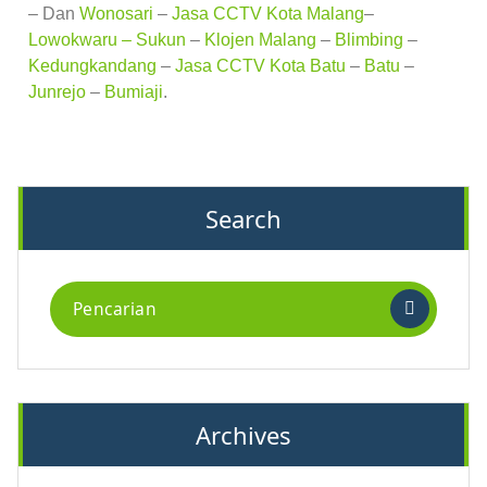
– Dan
Wonosari
–
Jasa CCTV Kota Malang
–
Lowokwaru –
Sukun
–
Klojen Malang
–
Blimbing
–
Kedungkandang
–
Jasa CCTV Kota Batu
–
Batu
–
Junrejo
–
Bumiaji
.
Search
Archives