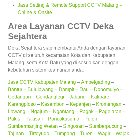
Jasa Setting & Remote Support CCTV Malang –
Online & Onsite
Area Layanan CCTV Deka
Sejahtera
Deka Sejahtera siap membantu Anda dengan layanan
CCTV di seluruh kecamatan Kota dan Kabupaten
Malang, serta Kota Batu yang di sesuaikan dengan
kebutuhan sistem keamanan anda:
Jasa CCTV Kabupaten Malang
–
Ampelgading
–
Bantur
–
Bululawang
–
Dampit
–
Dau
–
Donomulyo
–
Gedangan
–
Gondanglegi
–
Jabung
–
Kalipare
–
Karangploso
–
Kasembon
–
Kepanjen
–
Kromengan
–
Lawang
–
Ngajum
–
Ngantang
–
Pagak
–
Pagelaran
–
Pakis
–
Pakisaji
–
Poncokusumo
–
Pujon
–
Sumbermanjing Wetan
–
Singosari
–
Sumberpucung
–
Tajinan
–
Tirtoyudo
–
Tumpang
–
Turen
–
Wagir
–
Wajak