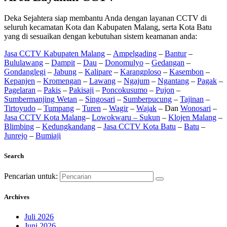
Deka Sejahtera siap membantu Anda dengan layanan CCTV di
seluruh kecamatan Kota dan Kabupaten Malang, serta Kota Batu
yang di sesuaikan dengan kebutuhan sistem keamanan anda:
Jasa CCTV Kabupaten Malang
–
Ampelgading
–
Bantur
–
Bululawang
–
Dampit
–
Dau
–
Donomulyo
–
Gedangan
–
Gondanglegi
–
Jabung
–
Kalipare
–
Karangploso
–
Kasembon
–
Kepanjen
–
Kromengan
–
Lawang
–
Ngajum
–
Ngantang
–
Pagak
–
Pagelaran
–
Pakis
–
Pakisaji
–
Poncokusumo
–
Pujon
–
Sumbermanjing Wetan
–
Singosari
–
Sumberpucung
–
Tajinan
–
Tirtoyudo
–
Tumpang
–
Turen
–
Wagir
–
Wajak
– Dan
Wonosari
–
Jasa CCTV Kota Malang
–
Lowokwaru –
Sukun
–
Klojen Malang
–
Blimbing
–
Kedungkandang
–
Jasa CCTV Kota Batu
–
Batu
–
Junrejo
–
Bumiaji
Search
Pencarian untuk:
Archives
Juli 2026
Juni 2026