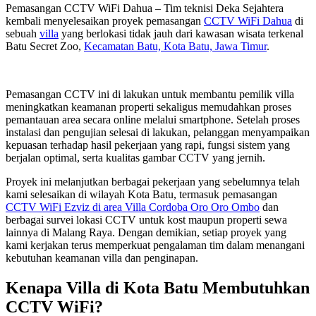
Pemasangan CCTV WiFi Dahua – Tim teknisi Deka Sejahtera
kembali menyelesaikan proyek pemasangan
CCTV WiFi Dahua
di
sebuah
villa
yang berlokasi tidak jauh dari kawasan wisata terkenal
Batu Secret Zoo,
Kecamatan Batu, Kota Batu, Jawa Timur
.
Pemasangan CCTV ini di lakukan untuk membantu pemilik villa
meningkatkan keamanan properti sekaligus memudahkan proses
pemantauan area secara online melalui smartphone. Setelah proses
instalasi dan pengujian selesai di lakukan, pelanggan menyampaikan
kepuasan terhadap hasil pekerjaan yang rapi, fungsi sistem yang
berjalan optimal, serta kualitas gambar CCTV yang jernih.
Proyek ini melanjutkan berbagai pekerjaan yang sebelumnya telah
kami selesaikan di wilayah Kota Batu, termasuk pemasangan
CCTV WiFi Ezviz di area Villa Cordoba Oro Oro Ombo
dan
berbagai survei lokasi CCTV untuk kost maupun properti sewa
lainnya di Malang Raya. Dengan demikian, setiap proyek yang
kami kerjakan terus memperkuat pengalaman tim dalam menangani
kebutuhan keamanan villa dan penginapan.
Kenapa Villa di Kota Batu Membutuhkan
CCTV WiFi?