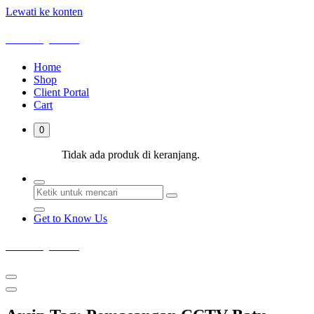
Lewati ke konten
Deka Sejahtera
Home
Shop
Client Portal
Cart
0
Tidak ada produk di keranjang.
Get to Know Us
Deka Sejahtera