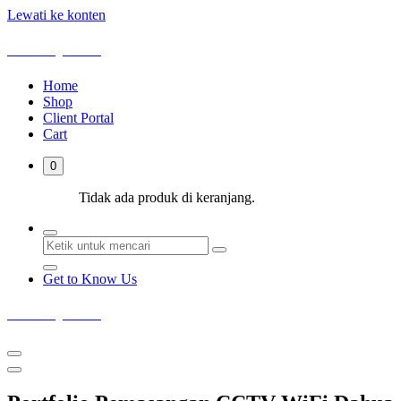
Lewati ke konten
Deka Sejahtera
Home
Shop
Client Portal
Cart
0
Tidak ada produk di keranjang.
Get to Know Us
Deka Sejahtera