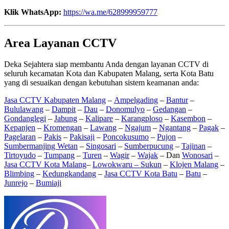
Klik WhatsApp:
https://wa.me/628999959777
Area Layanan CCTV
Deka Sejahtera siap membantu Anda dengan layanan CCTV di
seluruh kecamatan Kota dan Kabupaten Malang, serta Kota Batu
yang di sesuaikan dengan kebutuhan sistem keamanan anda:
Jasa CCTV Kabupaten Malang
–
Ampelgading
–
Bantur
–
Bululawang
–
Dampit
–
Dau
–
Donomulyo
–
Gedangan
–
Gondanglegi
–
Jabung
–
Kalipare
–
Karangploso
–
Kasembon
–
Kepanjen
–
Kromengan
–
Lawang
–
Ngajum
–
Ngantang
–
Pagak
–
Pagelaran
–
Pakis
–
Pakisaji
–
Poncokusumo
–
Pujon
–
Sumbermanjing Wetan
–
Singosari
–
Sumberpucung
–
Tajinan
–
Tirtoyudo
–
Tumpang
–
Turen
–
Wagir
–
Wajak
– Dan
Wonosari
–
Jasa CCTV Kota Malang
–
Lowokwaru –
Sukun
–
Klojen Malang
–
Blimbing
–
Kedungkandang
–
Jasa CCTV Kota Batu
–
Batu
–
Junrejo
–
Bumiaji