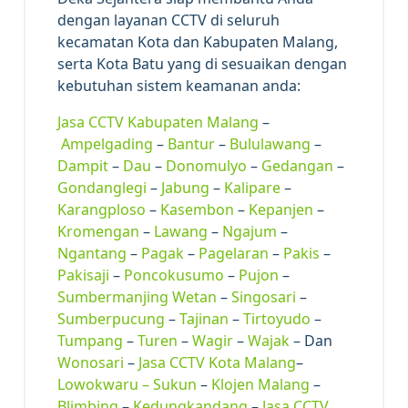
dengan layanan CCTV di seluruh
kecamatan Kota dan Kabupaten Malang,
serta Kota Batu yang di sesuaikan dengan
kebutuhan sistem keamanan anda:
Jasa CCTV Kabupaten Malang
–
Ampelgading
–
Bantur
–
Bululawang
–
Dampit
–
Dau
–
Donomulyo
–
Gedangan
–
Gondanglegi
–
Jabung
–
Kalipare
–
Karangploso
–
Kasembon
–
Kepanjen
–
Kromengan
–
Lawang
–
Ngajum
–
Ngantang
–
Pagak
–
Pagelaran
–
Pakis
–
Pakisaji
–
Poncokusumo
–
Pujon
–
Sumbermanjing Wetan
–
Singosari
–
Sumberpucung
–
Tajinan
–
Tirtoyudo
–
Tumpang
–
Turen
–
Wagir
–
Wajak
– Dan
Wonosari
–
Jasa CCTV Kota Malang
–
Lowokwaru –
Sukun
–
Klojen Malang
–
Blimbing
–
Kedungkandang
–
Jasa CCTV