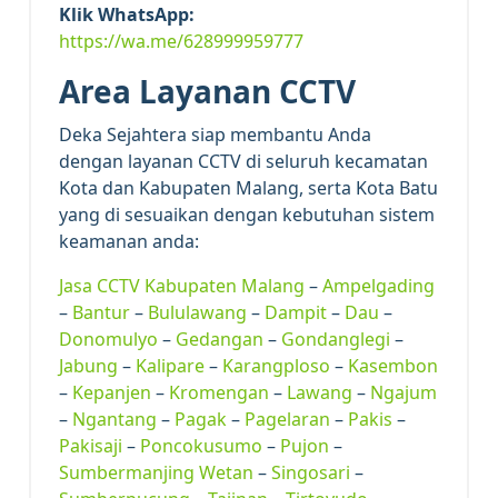
Klik WhatsApp:
https://wa.me/628999959777
Area Layanan CCTV
Deka Sejahtera siap membantu Anda
dengan layanan CCTV di seluruh kecamatan
Kota dan Kabupaten Malang, serta Kota Batu
yang di sesuaikan dengan kebutuhan sistem
keamanan anda:
Jasa CCTV Kabupaten Malang
–
Ampelgading
–
Bantur
–
Bululawang
–
Dampit
–
Dau
–
Donomulyo
–
Gedangan
–
Gondanglegi
–
Jabung
–
Kalipare
–
Karangploso
–
Kasembon
–
Kepanjen
–
Kromengan
–
Lawang
–
Ngajum
–
Ngantang
–
Pagak
–
Pagelaran
–
Pakis
–
Pakisaji
–
Poncokusumo
–
Pujon
–
Sumbermanjing Wetan
–
Singosari
–