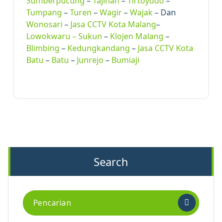
Sumberpucung
–
Tajinan
–
Tirtoyudo
–
Tumpang
–
Turen
–
Wagir
–
Wajak
– Dan
Wonosari
–
Jasa CCTV Kota Malang
–
Lowokwaru –
Sukun
–
Klojen Malang
–
Blimbing
–
Kedungkandang
–
Jasa CCTV Kota
Batu
–
Batu
–
Junrejo
–
Bumiaji
Search