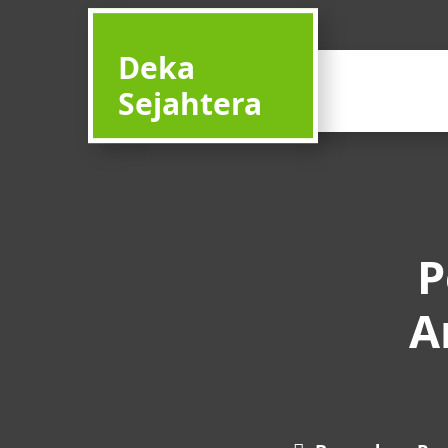
Deka
Sejahtera
P
A