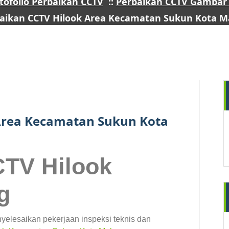
tofolio Perbaikan CCTV
::
Perbaikan CCTV Gambar 
aikan CCTV Hilook Area Kecamatan Sukun Kota M
1
MAR 2026
Area Kecamatan Sukun Kota
CTV Hilook
g
elesaikan pekerjaan inspeksi teknis dan