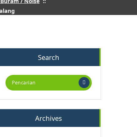
Buram / Noise
::
alang
Search
Archives