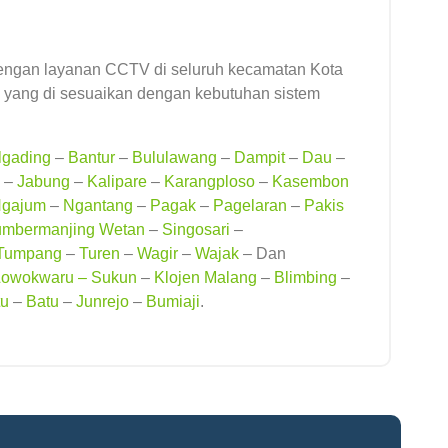
engan layanan CCTV di seluruh kecamatan Kota
 yang di sesuaikan dengan kebutuhan sistem
gading
–
Bantur
–
Bululawang
–
Dampit
–
Dau
–
–
Jabung
–
Kalipare
–
Karangploso
–
Kasembon
gajum
–
Ngantang
–
Pagak
–
Pagelaran
–
Pakis
mbermanjing Wetan
–
Singosari
–
Tumpang
–
Turen
–
Wagir
–
Wajak
– Dan
Lowokwaru –
Sukun
–
Klojen Malang
–
Blimbing
–
tu
–
Batu
–
Junrejo
–
Bumiaji
.