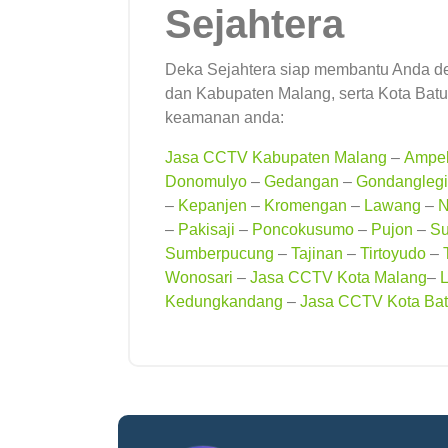
Sejahtera
Deka Sejahtera siap membantu Anda d
dan Kabupaten Malang, serta Kota Batu
keamanan anda:
Jasa CCTV Kabupaten Malang
–
Ampel
Donomulyo
–
Gedangan
–
Gondanglegi
–
Kepanjen
–
Kromengan
–
Lawang
–
N
–
Pakisaji
–
Poncokusumo
–
Pujon
–
Su
Sumberpucung
–
Tajinan
–
Tirtoyudo
–
Wonosari
–
Jasa CCTV Kota Malang
–
Kedungkandang
–
Jasa CCTV Kota Ba