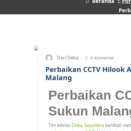
Beranda
::
Por
Perb
Dari Deka
0 Komentar
Perbaikan CCTV Hilook 
Malang
Perbaikan C
Sukun Malan
Tim teknisi
Deka Sejahtera
kembali meny