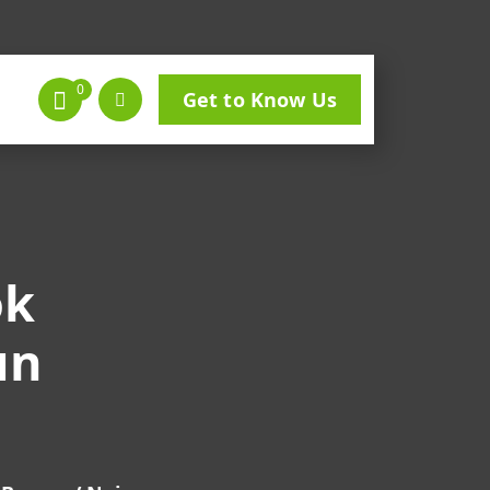
0
Get to Know Us
ok
un