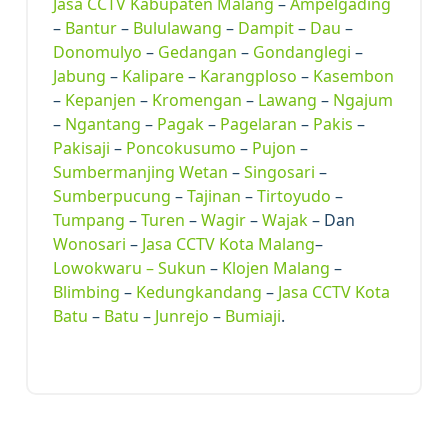
Jasa CCTV Kabupaten Malang
–
Ampelgading
–
Bantur
–
Bululawang
–
Dampit
–
Dau
–
Donomulyo
–
Gedangan
–
Gondanglegi
–
Jabung
–
Kalipare
–
Karangploso
–
Kasembon
–
Kepanjen
–
Kromengan
–
Lawang
–
Ngajum
–
Ngantang
–
Pagak
–
Pagelaran
–
Pakis
–
Pakisaji
–
Poncokusumo
–
Pujon
–
Sumbermanjing Wetan
–
Singosari
–
Sumberpucung
–
Tajinan
–
Tirtoyudo
–
Tumpang
–
Turen
–
Wagir
–
Wajak
– Dan
Wonosari
–
Jasa CCTV Kota Malang
–
Lowokwaru –
Sukun
–
Klojen Malang
–
Blimbing
–
Kedungkandang
–
Jasa CCTV Kota
Batu
–
Batu
–
Junrejo
–
Bumiaji
.