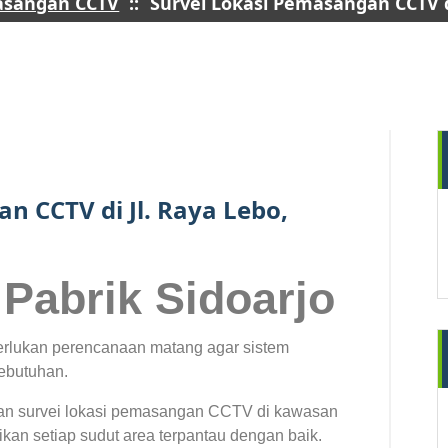
asangan CCTV
::
Survei Lokasi Pemasangan CCTV di
21
NOV 2024
n CCTV di Jl. Raya Lebo,
Pabrik Sidoarjo
lukan perencanaan matang agar sistem
ebutuhan.
an survei lokasi pemasangan CCTV di kawasan
ikan setiap sudut area terpantau dengan baik.