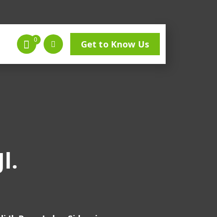
0
Get to Know Us
l.