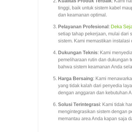
Kualitas Produk Terbaik
: Kami h
tinggi, baik untuk sistem kabel ma
dan keamanan optimal.
Pelayanan Profesional
:
Deka Seja
setiap tahap pekerjaan, mulai dar
sistem. Kami memastikan instalasi 
Dukungan Teknis
: Kami menyedia
pemeliharaan rutin dan dukungan te
bahwa sistem keamanan Anda selal
Harga Bersaing
: Kami menawarkan
yang tidak kalah dari penyedia lay
dengan anggaran dan kebutuhan A
Solusi Terintegrasi
: Kami tidak h
mengintegrasikan sistem dengan pe
memantau area Anda kapan saja da