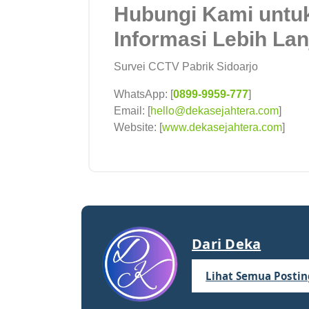
Hubungi Kami untu
Informasi Lebih Lan
Survei CCTV Pabrik Sidoarjo
WhatsApp: [
0899-9959-777
]
Email: [
hello@dekasejahtera.com
]
Website: [
www.dekasejahtera.com
]
Dari Deka
Lihat Semua Posti