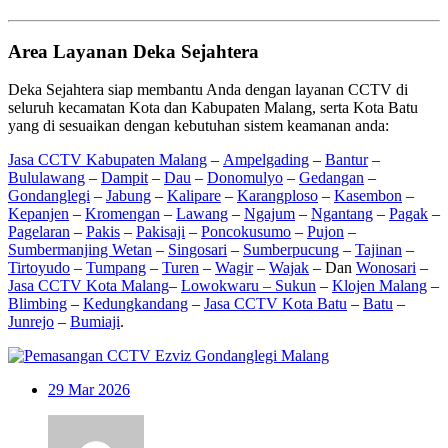
Area Layanan Deka Sejahtera
Deka Sejahtera siap membantu Anda dengan layanan CCTV di
seluruh kecamatan Kota dan Kabupaten Malang, serta Kota Batu
yang di sesuaikan dengan kebutuhan sistem keamanan anda:
Jasa CCTV Kabupaten Malang
–
Ampelgading
–
Bantur
–
Bululawang
–
Dampit
–
Dau
–
Donomulyo
–
Gedangan
–
Gondanglegi
–
Jabung
–
Kalipare
–
Karangploso
–
Kasembon
–
Kepanjen
–
Kromengan
–
Lawang
–
Ngajum
–
Ngantang
–
Pagak
–
Pagelaran
–
Pakis
–
Pakisaji
–
Poncokusumo
–
Pujon
–
Sumbermanjing Wetan
–
Singosari
–
Sumberpucung
–
Tajinan
–
Tirtoyudo
–
Tumpang
–
Turen
–
Wagir
–
Wajak
– Dan
Wonosari
–
Jasa CCTV Kota Malang
–
Lowokwaru –
Sukun
–
Klojen Malang
–
Blimbing
–
Kedungkandang
–
Jasa CCTV Kota Batu
–
Batu
–
Junrejo
–
Bumiaji
.
29
Mar 2026