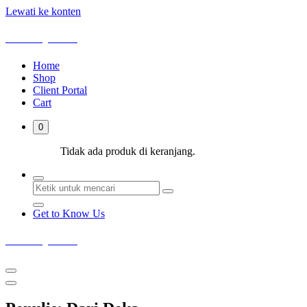
Lewati ke konten
Deka Sejahtera
Home
Shop
Client Portal
Cart
0
Tidak ada produk di keranjang.
Get to Know Us
Deka Sejahtera