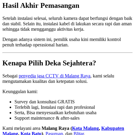
Hasil Akhir Pemasangan
Setelah instalasi selesai, seluruh kamera dapat berfungsi dengan baik
dan stabil. Selain itu, instalasi kabel di lakukan secara rapi dan aman
sehingga tidak mengganggu aktivitas kerja.
Dengan adanya sistem ini, pemilik usaha kini memiliki kontrol
penuh terhadap operasional harian.
Kenapa Pilih Deka Sejahtera?
Sebagai
penyedia jasa CCTV di Malang Raya
, kami selalu
mengutamakan kualitas dan ketepatan solusi.
Keunggulan kami:
Survey dan konsultasi GRATIS
Terlebih lagi, Instalasi rapi dan profesional
Serta, Bisa menyesuaikan kebutuhan usaha
Support maintenance & after-sales
Kami melayani area
Malang Raya (
Kota Malang
,
Kabupaten
Malang
,
Kota Batu
)
,
Pasuruan
, dan
Blitar
.