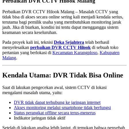
Perbaikan DVR CCTV Hilook Malang
Perbaikan DVR CCTV Hilook Malang – Masalah CCTV yang
tidak bisa di akses secara online sering kali menjadi kendala serius,
terutama bagi pemilik usaha yang membutuhkan monitoring jarak
jauh. Jika di biarkan, kondisi ini tentu dapat mengganggu sistem
keamanan secara keseluruhan.
Pada proyek kali ini, teknisi
Deka Sejahtera
telah berhasil
menyelesaikan
perbaikan DVR CCTV Hilook
di sebuah toko
pertanian yang berlokasi di
Kecamatan Karangploso
,
Kabupaten
Malang
.
Kendala Utama: DVR Tidak Bisa Online
Saat di lakukan pengecekan awal, sistem CCTV di lokasi
mengalami masalah utama, yaitu:
DVR tidak dapat terhubung ke jaringan internet
Akses monitoring melalui smartphone tidak berfungsi
Status perangkat offline secara terus-menerus
Indikator jaringan tidak aktif
Setelah di lakukan analisa lebih lanjut, di temukan bahwa penyebab