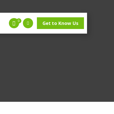
0
Get to Know Us