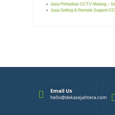
Jasa Perbaikan CCTV Malang – Se
Jasa Setting & Remote Support CC
Email Us
hello@dekasejahtera.com