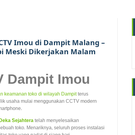
19
MAR 2026
CTV Imou di Dampit Malang –
i Meski Dikerjakan Malam
 Dampit Imou
n keamanan toko di wilayah
Dampit
terus
milik usaha mulai menggunakan CCTV modern
martphone.
Deka Sejahtera
telah menyelesaikan
sebuah toko. Menariknya, seluruh proses instalasi
tas toko yang padat di siang hari.