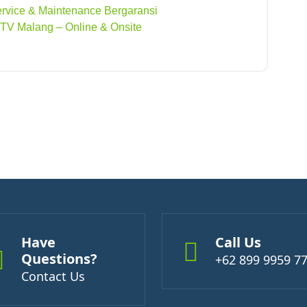
rvice & Maintenance Bergaransi
TV Malang – Online & Onsite
Have
Call Us
Questions?
+62 899 9959 7
Contact Us