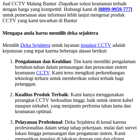
Jual CCTV Malang Bantur -Dapatkan solusi keamanan terbaik
dengan harga yang kompetitif. Hubungi kami di
[
0899-9959-777
]
untuk pemesanan atau informasi lebih lanjut mengenai produk
CCTV yang kami tawarkan di Bantur
Mengapa anda harus memilih deka sejahtera
Memilih
Deka Sejahtera
untuk layanan
instalasi CCTV
adalah
keputusan yang tepat karena beberapa alasan berikut:
Pengalaman dan Keahlian
: Tim kami memiliki pengalaman
bertahun-tahun dalam pemasangan dan perawatan sistem
keamanan
CCTV
. Kami terus mengikuti perkembangan
teknologi terbaru untuk memberikan solusi terbaik bagi
pelanggan.
Kualitas Produk Terbaik
: Kami hanya menggunakan
perangkat CCTV berkualitas tinggi, baik untuk sistem kabel
maupun nirkabel, yang menjamin performa tahan lama dan
keamanan optimal.
Pelayanan Profesional
: Deka Sejahtera di kenal karena
profesionalitas dalam setiap tahap pekerjaan, mulai dari survei
lokasi hingga pemasangan dan pengaturan sistem. Kami
memastikan instalasi di lakukan dengan rapi dan efisien.