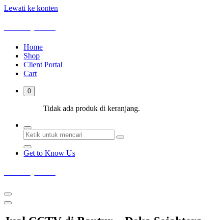
Lewati ke konten
Deka Sejahtera
Home
Shop
Client Portal
Cart
0
Tidak ada produk di keranjang.
Get to Know Us
Deka Sejahtera