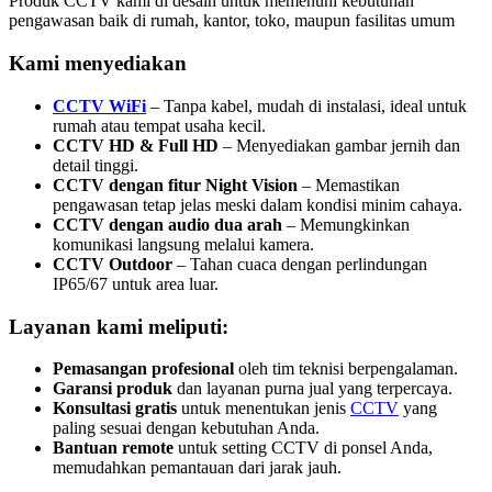
Produk CCTV kami di desain untuk memenuhi kebutuhan
pengawasan baik di rumah, kantor, toko, maupun fasilitas umum
Kami menyediakan
CCTV WiFi
– Tanpa kabel, mudah di instalasi, ideal untuk
rumah atau tempat usaha kecil.
CCTV HD & Full HD
– Menyediakan gambar jernih dan
detail tinggi.
CCTV dengan fitur Night Vision
– Memastikan
pengawasan tetap jelas meski dalam kondisi minim cahaya.
CCTV dengan audio dua arah
– Memungkinkan
komunikasi langsung melalui kamera.
CCTV Outdoor
– Tahan cuaca dengan perlindungan
IP65/67 untuk area luar.
Layanan kami meliputi:
Pemasangan profesional
oleh tim teknisi berpengalaman.
Garansi produk
dan layanan purna jual yang terpercaya.
Konsultasi gratis
untuk menentukan jenis
CCTV
yang
paling sesuai dengan kebutuhan Anda.
Bantuan remote
untuk setting CCTV di ponsel Anda,
memudahkan pemantauan dari jarak jauh.