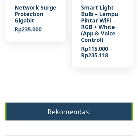
Network Surge
Smart Light
Protection
Bulb – Lampu
Gigabit
Pintar WiFi
RGB + White
Rp
235.000
(App & Voice
Control)
Rp
115.000
–
Rentang
Rp
235.118
harga:
Rp115.000
hingga
Rp235.118
Rekomendasi