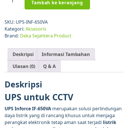
Tambah ke keranjang
UPS
Inforce
IF-
SKU:
UPS-INF-650VA
650VA
Kategori:
Aksesoris
–
Brand:
Deka Sejahtera Product
Backup
Listrik
Stabil
Deskripsi
Informasi Tambahan
untuk
Ulasan (0)
Q & A
PC,
CCTV
&
Deskripsi
Perangkat
UPS untuk CCTV
Jaringan
UPS Inforce IF-650VA
merupakan solusi perlindungan
daya listrik yang di rancang khusus untuk menjaga
perangkat elektronik tetap aman saat terjadi
listrik