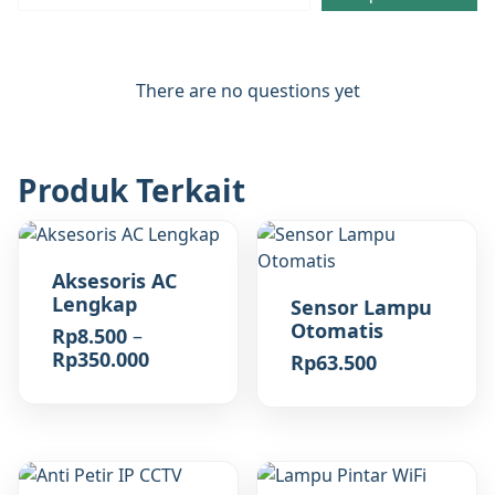
There are no questions yet
Produk Terkait
Aksesoris AC
Lengkap
Sensor Lampu
Otomatis
Rp
8.500
–
Rentang
Rp
350.000
Rp
63.500
harga:
Rp8.500
hingga
Rp350.000