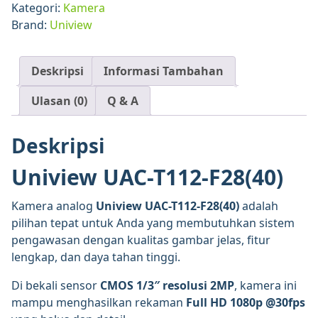
F28(40)
Kategori:
Kamera
–
Brand:
Uniview
2MP
Turret
Analog
Deskripsi
Informasi Tambahan
Camera
Ulasan (0)
Q & A
Deskripsi
Uniview UAC-T112-F28(40)
Kamera analog
Uniview UAC-T112-F28(40)
adalah
pilihan tepat untuk Anda yang membutuhkan sistem
pengawasan dengan kualitas gambar jelas, fitur
lengkap, dan daya tahan tinggi.
Di bekali sensor
CMOS 1/3″ resolusi 2MP
, kamera ini
mampu menghasilkan rekaman
Full HD 1080p @30fps