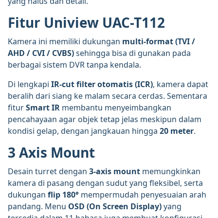
yang halus dan detail.
Fitur Uniview UAC-T112
Kamera ini memiliki dukungan
multi-format (TVI /
AHD / CVI / CVBS)
sehingga bisa di gunakan pada
berbagai sistem DVR tanpa kendala.
Di lengkapi
IR-cut filter otomatis (ICR)
, kamera dapat
beralih dari siang ke malam secara cerdas. Sementara
fitur
Smart IR
membantu menyeimbangkan
pencahayaan agar objek tetap jelas meskipun dalam
kondisi gelap, dengan jangkauan hingga
20 meter
.
3 Axis Mount
Desain turret dengan
3-axis mount
memungkinkan
kamera di pasang dengan sudut yang fleksibel, serta
dukungan
flip 180°
mempermudah penyesuaian arah
pandang. Menu
OSD (On Screen Display)
yang
tersedia dalam 11 bahasa juga membuat konfigurasi