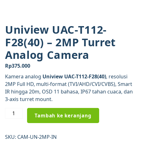
Uniview UAC-T112-
F28(40) – 2MP Turret
Analog Camera
Rp
375.000
Kamera analog
Uniview UAC-T112-F28(40)
, resolusi
2MP Full HD, multi-format (TVI/AHD/CVI/CVBS), Smart
IR hingga 20m, OSD 11 bahasa, IP67 tahan cuaca, dan
3-axis turret mount.
Kuantitas
Tambah ke keranjang
Uniview
UAC-
T112-
SKU:
CAM-UN-2MP-IN