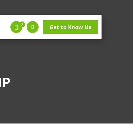
0
Get to Know Us
MP