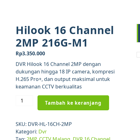
Hilook 16 Channel
2MP 216G-M1
Rp
3.350.000
DVR Hilook 16 Channel 2MP dengan
dukungan hingga 18 IP camera, kompresi
H.265 Pro+, dan output maksimal untuk
keamanan CCTV berkualitas
Kuantitas
Tambah ke keranjang
Hilook
16
Channel
SKU:
DVR-HL-16CH-2MP
2MP
Kategori:
Dvr
216G-
Tag:
2MP
,
CCTV Malang
,
DVR 16 Channel
,