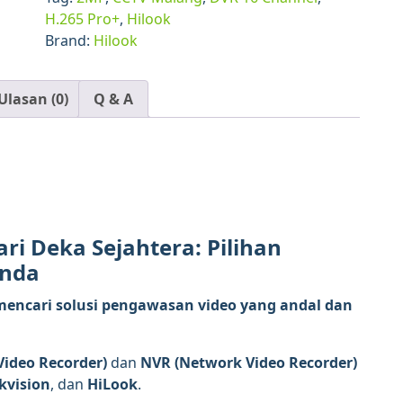
M1
H.265 Pro+
,
Hilook
Brand:
Hilook
Ulasan (0)
Q & A
ri Deka Sejahtera: Pilihan
Anda
mencari solusi pengawasan video yang andal dan
Video Recorder)
dan
NVR (Network Video Recorder)
kvision
, dan
HiLook
.