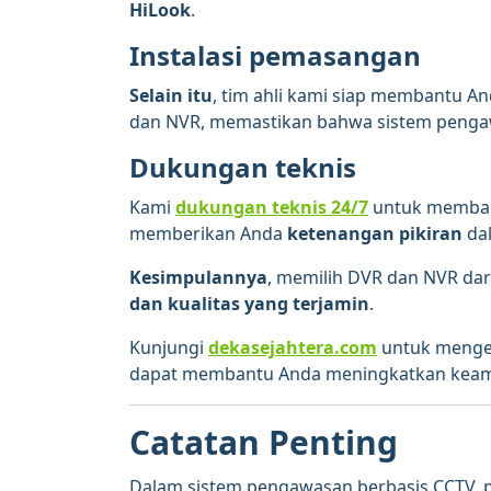
HiLook
.
Instalasi pemasangan
Selain itu
, tim ahli kami siap membantu A
dan NVR, memastikan bahwa sistem pengaw
Dukungan teknis
Kami
dukungan teknis 24/7
untuk memban
memberikan Anda
ketenangan pikiran
da
Kesimpulannya
, memilih DVR dan NVR dar
dan kualitas yang terjamin
.
Kunjungi
dekasejahtera.com
untuk menget
dapat membantu Anda meningkatkan keama
Catatan Penting
Dalam sistem pengawasan berbasis CCTV, 