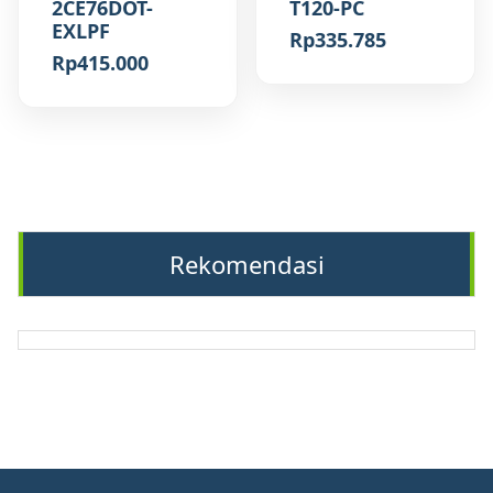
2CE76DOT-
T120-PC
EXLPF
Rp
335.785
Rp
415.000
Rekomendasi