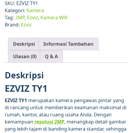
Pro
SKU:
EZVIZ TY1
–
Kategori:
Kamera
Wi-
Tag:
2MP
,
Ezviz
,
Kamera Wifi
Fi
Brand:
Ezviz
Pan
&
Tilt
Deskripsi
Informasi Tambahan
Smart
Ulasan (0)
Q & A
Home
Camera
Deskripsi
EZVIZ TY1
EZVIZ TY1
merupakan kamera pengawas pintar yang
di rancang untuk memberikan keamanan maksimal di
rumah, kantor, atau ruang usaha Anda. Dengan
kemampuan
resolusi 2MP
, menangkap detail gambar
yang lebih tajam di banding kamera standar, sehingga