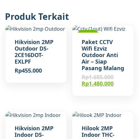
Produk Terkait
OBRAL
Hikvision 2MP
Paket CCTV
Outdoor DS-
Wifi Ezviz
2CE16DOT-
Outdoor Anti
EXLPF
Air – Siap
Pasang Malang
Rp
455.000
Harga
Rp
1.685.000
aslinya
Harga
Rp
1.480.000
adalah:
saat
Rp1.685.0
ini
adalah:
Rp1.480.0
Hikvision 2MP
Hilook 2MP
Indoor DS-
Indoor THC-