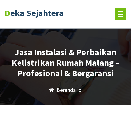
Lewati
Deka Sejahtera
ke
konten
Jasa Instalasi & Perbaikan
Kelistrikan Rumah Malang –
Profesional & Bergaransi
Beranda
::